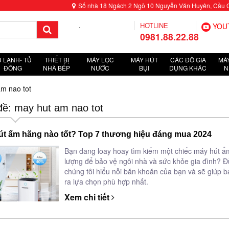
Số nhà 18 Ngách 2 Ngõ 10 Nguyễn Văn Huyên, Cầu Giấ
.
HOTLINE
YOU
0981.88.22.88
Ủ LẠNH- TỦ
THIẾT BỊ
MÁY LỌC
MÁY HÚT
CÁC ĐỒ GIA
MÁY
ĐÔNG
NHÀ BẾP
NƯỚC
BỤI
DỤNG KHÁC
N
m nao tot
ề: may hut am nao tot
út ẩm hãng nào tốt? Top 7 thương hiệu đáng mua 2024
Bạn đang loay hoay tìm kiếm một chiếc máy hút ẩ
lượng để bảo vệ ngôi nhà và sức khỏe gia đình? Đ
chúng tôi hiểu nỗi băn khoăn của bạn và sẽ giúp b
ra lựa chọn phù hợp nhất.
Xem chi tiết