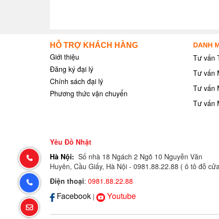
HỖ TRỢ KHÁCH HÀNG
DANH M
Giới thiệu
Tư vấn 
Đăng ký đại lý
Tư vấn 
Chính sách đại lý
Tư vấn 
Phương thức vận chuyển
Tư vấn 
Yêu Đồ Nhật
Hà Nội:
Số nhà 18 Ngách 2 Ngõ 10 Nguyễn Văn
Hotline:
Huyên, Cầu Giấy, Hà Nội - 0981.88.22.88 ( ô tô đỗ cử
0981.88.22.88
Điện thoại
:
0981.88.22.88
Zalo
Facebook
Youtube
|
Chat
Liên