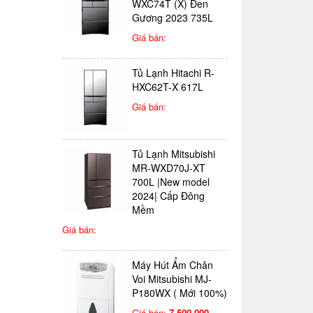
WXC74T (X) Đen
Gương 2023 735L
Giá bán:
Tủ Lạnh Hitachi R-
HXC62T-X 617L
Giá bán:
Tủ Lạnh Mitsubishi
MR-WXD70J-XT
700L |New model
2024| Cấp Đông
Mềm
Giá bán:
Máy Hút Ẩm Chân
Voi Mitsubishi MJ-
P180WX ( Mới 100%)
Giá bán:
7.500.000