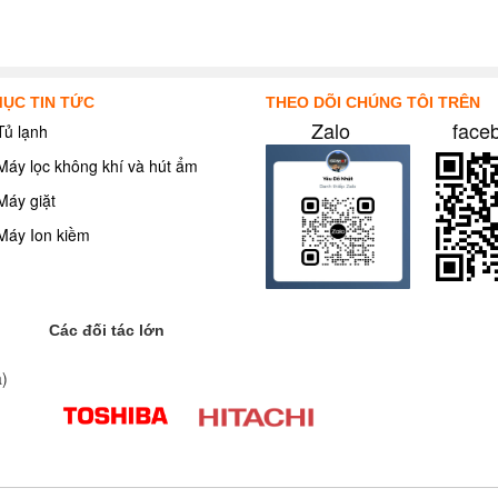
ỤC TIN TỨC
THEO DÕI CHÚNG TÔI TRÊN
Zalo
face
Tủ lạnh
Máy lọc không khí và hút ẩm
Máy giặt
Máy Ion kiềm
Các đối tác lớn
a)