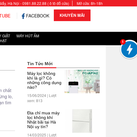
y, Hà Nội - 0981.88.22.88 ( ô tô đỗ cửa)
Mở cửa: 8h-18h
KHUYẾN MÃI
TUBE
FACEBOOK
 GIẶT
MÁY HÚT ẨM
HẬT
1
Tin Tức Mới
Máy lọc không
khí là gì? Có
những công dụng
nào?
m chất
15/06/2024 | Lượt
ừng lo,
xem: 813
ạn tìm
Địa chỉ mua máy
lọc không khí
Nhật bãi tại Hà
Nội uy tín?
14/03/2025 | Lượt