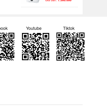
book
Youtube
Tiktok