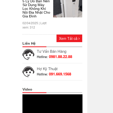
5 Lý Do Bạn Nên
Sử Dụng Máy
Lọc Không Khí
Nội Địa Nhật Cho
Gia Đình
02/04/2025 | Lượt
xem: 312
Xem Tất cả
Liên Hệ
Tư Vấn Bán Hàng
0981.88.22.88
Hotline:
Hợ Kỹ Thuật
091.669.1568
Hotline:
Video