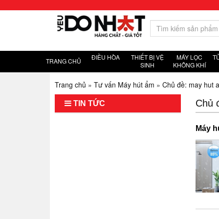
ĐIỀU HÒA
THIẾT BỊ VỆ
MÁY LỌC
T
TRANG CHỦ
SINH
KHÔNG KHÍ
Trang chủ
»
Tư vấn Máy hút ẩm
»
Chủ đề: may hut a
Chủ đ
TIN TỨC
Máy h