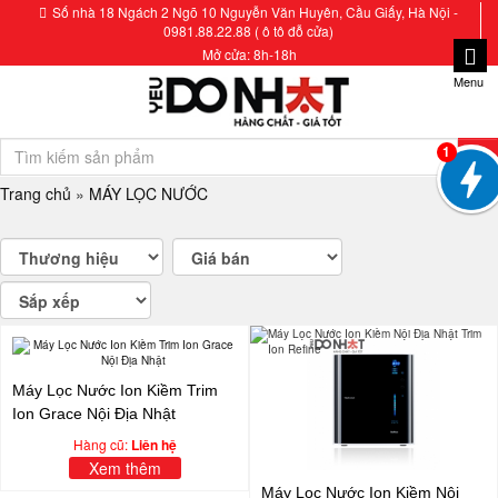
Số nhà 18 Ngách 2 Ngõ 10 Nguyễn Văn Huyên, Cầu Giấy, Hà Nội -
0981.88.22.88 ( ô tô đỗ cửa)
Mở cửa: 8h-18h
Menu
1
Trang chủ
»
MÁY LỌC NƯỚC
Máy Lọc Nước Ion Kiềm Trim
Ion Grace Nội Địa Nhật
Hàng cũ:
Liên hệ
Xem thêm
Máy Lọc Nước Ion Kiềm Nội