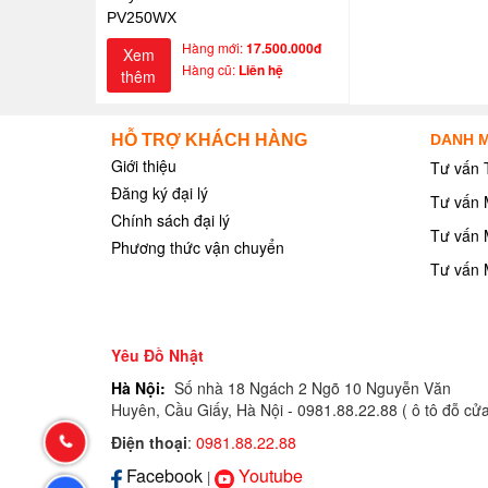
PV250WX
Hàng mới:
17.500.000đ
Xem
Hàng cũ:
Liên hệ
thêm
HỖ TRỢ KHÁCH HÀNG
DANH M
Giới thiệu
Tư vấn 
Đăng ký đại lý
Tư vấn 
Chính sách đại lý
Tư vấn 
Phương thức vận chuyển
Tư vấn 
Yêu Đồ Nhật
Hà Nội:
Số nhà 18 Ngách 2 Ngõ 10 Nguyễn Văn
Huyên, Cầu Giấy, Hà Nội - 0981.88.22.88 ( ô tô đỗ cử
Hotline:
Điện thoại
:
0981.88.22.88
Facebook
Youtube
|
0981.88.22.88