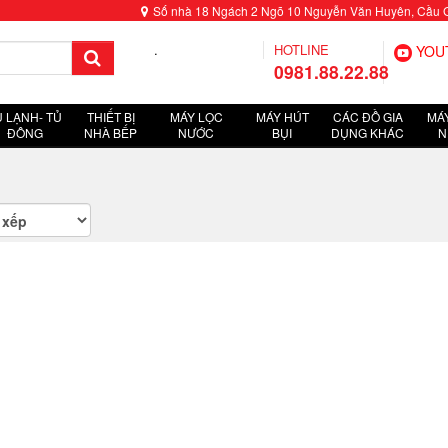
Số nhà 18 Ngách 2 Ngõ 10 Nguyễn Văn Huyên, Cầu Giấ
.
HOTLINE
YOU
0981.88.22.88
Ủ LẠNH- TỦ
THIẾT BỊ
MÁY LỌC
MÁY HÚT
CÁC ĐỒ GIA
MÁY
ĐÔNG
NHÀ BẾP
NƯỚC
BỤI
DỤNG KHÁC
N