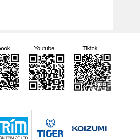
book
Youtube
Tiktok