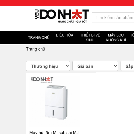
ĐIỀU HÒA
THIẾT BỊ VỆ
MÁY LỌC
T
TRANG CHỦ
SINH
KHÔNG KHÍ
Trang chủ
Máy hút ẩm Mitsubishi MJ-