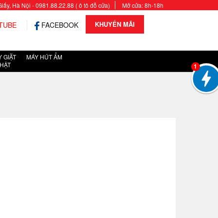
y, Hà Nội - 0981.88.22.88 ( ô tô đỗ cửa)
Mở cửa: 8h-18h
KHUYẾN MÃI
TUBE
FACEBOOK
 GIẶT
MÁY HÚT ẨM
HẬT
1