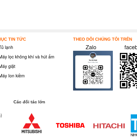
ỤC TIN TỨC
THEO DÕI CHÚNG TÔI TRÊN
Zalo
face
Tủ lạnh
Máy lọc không khí và hút ẩm
Máy giặt
Máy Ion kiềm
Các đối tác lớn
a)