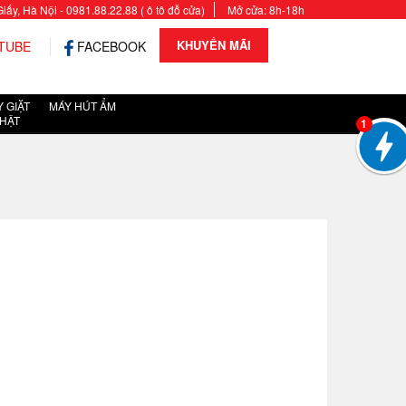
y, Hà Nội - 0981.88.22.88 ( ô tô đỗ cửa)
Mở cửa: 8h-18h
KHUYẾN MÃI
TUBE
FACEBOOK
 GIẶT
MÁY HÚT ẨM
HẬT
1