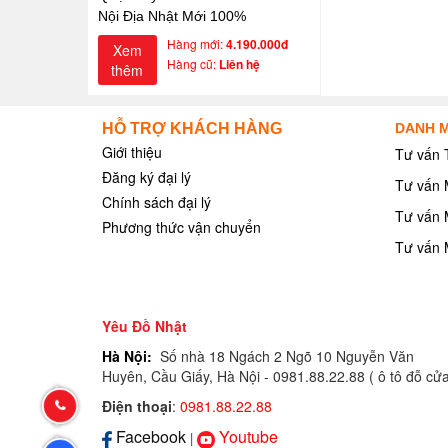
Nội Địa Nhật Mới 100%
Hàng mới:
4.190.000đ
Xem
Hàng cũ:
Liên hệ
thêm
HỖ TRỢ KHÁCH HÀNG
DANH M
Giới thiệu
Tư vấn 
Đăng ký đại lý
Tư vấn 
Chính sách đại lý
Tư vấn 
Phương thức vận chuyển
Tư vấn 
Yêu Đồ Nhật
Hà Nội:
Số nhà 18 Ngách 2 Ngõ 10 Nguyễn Văn
Huyên, Cầu Giấy, Hà Nội - 0981.88.22.88 ( ô tô đỗ cử
Hotline:
Điện thoại
:
0981.88.22.88
Facebook
Youtube
|
0981.88.22.88