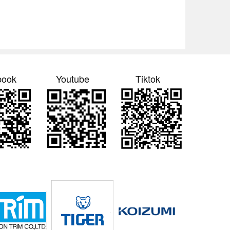
book
Youtube
Tiktok