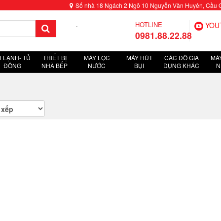
Số nhà 18 Ngách 2 Ngõ 10 Nguyễn Văn Huyên, Cầu Giấ
.
HOTLINE
YOU
0981.88.22.88
Ủ LẠNH- TỦ
THIẾT BỊ
MÁY LỌC
MÁY HÚT
CÁC ĐỒ GIA
MÁY
ĐÔNG
NHÀ BẾP
NƯỚC
BỤI
DỤNG KHÁC
N