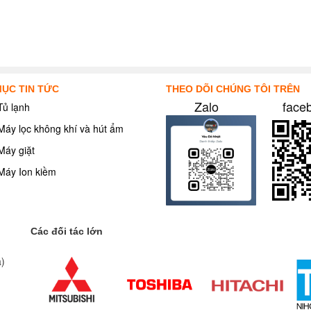
ỤC TIN TỨC
THEO DÕI CHÚNG TÔI TRÊN
Zalo
face
Tủ lạnh
Máy lọc không khí và hút ẩm
Máy giặt
Máy Ion kiềm
Các đối tác lớn
a)