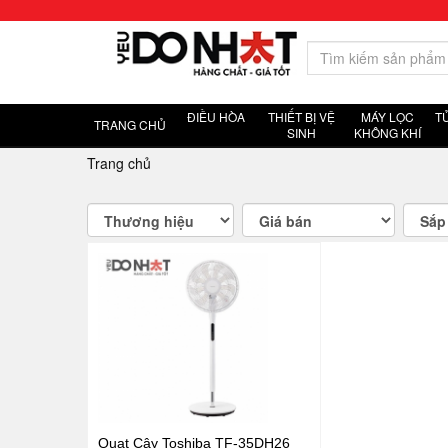
ĐIỀU HÒA
THIẾT BỊ VỆ
MÁY LỌC
T
TRANG CHỦ
SINH
KHÔNG KHÍ
Trang chủ
Quạt Cây Toshiba TF-35DH26