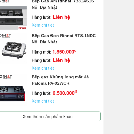
Bếp Gas Âm Rinnai RB31AS1S
Nội Địa Nhật
Liên hệ
Hàng lướt:
Xem chi tiết
Bếp Gas Đơn Rinnai RTS-1NDC
Nội Địa Nhật
đ
1.850.000
Hàng mới:
Liên hệ
Hàng lướt:
Xem chi tiết
Bếp gas Khủng long mặt đá
Paloma PA-92WCR
đ
6.500.000
Hàng lướt:
Xem chi tiết
Xem thêm sản phẩm khác