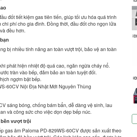
cao
t tiết kiệm gas tiên tiến, giúp tối ưu hóa quá trình
ệm chi phí cho gia đình. Đồng thời, đầu đốt cho ngọn lửa
và đều hơn.
 bạn
ị nhiều tính năng an toàn vượt trội, bảo vệ an toàn
khi phát hiện nhiệt độ quá cao, ngăn ngừa cháy nổ.
ước tràn vào bếp, đảm bảo an toàn tuyệt đối.
ghịch ngợm bật bếp.
 sáng bóng, chống bám bẩn, dễ dàng vệ sinh, lau
gian và công sức cho việc dọn dẹp bếp núc.
bền vượt trội
 bếp gas âm Paloma PD-829WS-60CV được sản xuất theo