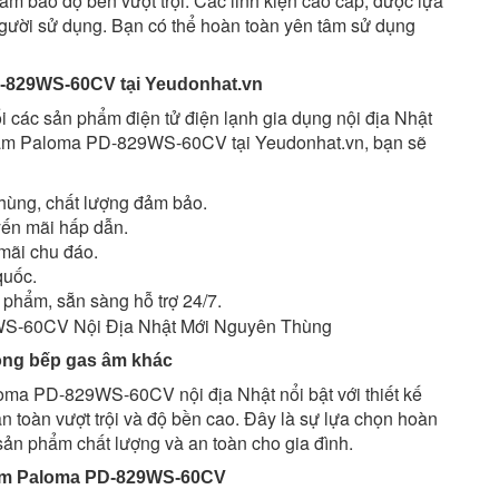
ảm bảo độ bền vượt trội. Các linh kiện cao cấp, được lựa
người sử dụng. Bạn có thể hoàn toàn yên tâm sử dụng
-829WS-60CV tại Yeudonhat.vn
i các sản phẩm điện tử điện lạnh gia dụng nội địa Nhật
s âm Paloma PD-829WS-60CV tại Yeudonhat.vn, bạn sẽ
ùng, chất lượng đảm bảo.
yến mãi hấp dẫn.
mãi chu đáo.
quốc.
n phẩm, sẵn sàng hỗ trợ 24/7.
ng bếp gas âm khác
oma PD-829WS-60CV nội địa Nhật nổi bật với thiết kế
an toàn vượt trội và độ bền cao. Đây là sự lựa chọn hoàn
ản phẩm chất lượng và an toàn cho gia đình.
âm Paloma PD-829WS-60CV