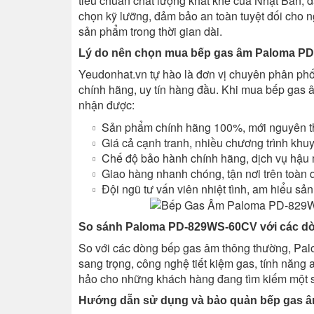
tiêu chuẩn chất lượng khắt khe của Nhật Bản, đ
chọn kỹ lưỡng, đảm bảo an toàn tuyệt đối cho 
sản phẩm trong thời gian dài.
Lý do nên chọn mua bếp gas âm Paloma PD
Yeudonhat.vn tự hào là đơn vị chuyên phân phố
chính hãng, uy tín hàng đầu. Khi mua bếp ga
nhận được:
Sản phẩm chính hãng 100%, mới nguyên th
Giá cả cạnh tranh, nhiều chương trình khu
Chế độ bảo hành chính hãng, dịch vụ hậu 
Giao hàng nhanh chóng, tận nơi trên toàn 
Đội ngũ tư vấn viên nhiệt tình, am hiểu sả
So sánh Paloma PD-829WS-60CV với các dò
So với các dòng bếp gas âm thông thường, Pal
sang trọng, công nghệ tiết kiệm gas, tính năng 
hảo cho những khách hàng đang tìm kiếm một s
Hướng dẫn sử dụng và bảo quản bếp gas 