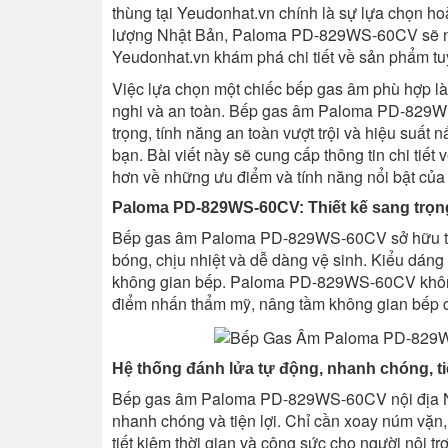
thùng tại Yeudonhat.vn chính là sự lựa chọn hoàn
lượng Nhật Bản, Paloma PD-829WS-60CV sẽ nâ
Yeudonhat.vn khám phá chi tiết về sản phẩm tuy
Việc lựa chọn một chiếc bếp gas âm phù hợp là 
nghi và an toàn. Bếp gas âm Paloma PD-829WS-
trọng, tính năng an toàn vượt trội và hiệu suất
bạn. Bài viết này sẽ cung cấp thông tin chi t
hơn về những ưu điểm và tính năng nổi bật của
Paloma PD-829WS-60CV: Thiết kế sang trọng,
Bếp gas âm Paloma PD-829WS-60CV sở hữu thiết
bóng, chịu nhiệt và dễ dàng vệ sinh. Kiểu dáng
không gian bếp. Paloma PD-829WS-60CV không c
điểm nhấn thẩm mỹ, nâng tầm không gian bếp 
Hệ thống đánh lửa tự động, nhanh chóng, ti
Bếp gas âm Paloma PD-829WS-60CV nội địa Nhậ
nhanh chóng và tiện lợi. Chỉ cần xoay núm vặn,
tiết kiệm thời gian và công sức cho người nội trợ