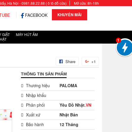
y, Hà Nội - 0981.88.22.88 ( ô tô đỗ cửa)
Mở cửa: 8h-18h
KHUYẾN MÃI
TUBE
FACEBOOK
 GIẶT
MÁY HÚT ẨM
HẬT
1
Share
+1
THÔNG TIN SẢN PHẨM
Thương hiệu
PALOMA
Nhập khẩu
Phân phối
Yêu Đồ Nhật
.VN
Xuất xứ
Nhật Bản
Bảo hành
12 Tháng