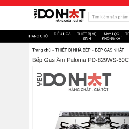
ĐIỀU HÒA
THIẾT BỊ VỆ
MÁY LỌC
T
TRANG CHỦ
SINH
KHÔNG KHÍ
Trang chủ
»
THIẾT BỊ NHÀ BẾP
»
BẾP GAS NHẬT
Bếp Gas Âm Paloma PD-829WS-60CV