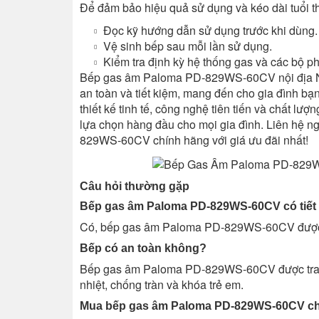
Để đảm bảo hiệu quả sử dụng và kéo dài tuổi
Đọc kỹ hướng dẫn sử dụng trước khi dùng.
Vệ sinh bếp sau mỗi lần sử dụng.
Kiểm tra định kỳ hệ thống gas và các bộ p
Bếp gas âm Paloma PD-829WS-60CV nội địa Nhậ
an toàn và tiết kiệm, mang đến cho gia đình b
thiết kế tinh tế, công nghệ tiên tiến và chất
lựa chọn hàng đầu cho mọi gia đình. Liên hệ 
829WS-60CV chính hãng với giá ưu đãi nhất!
Câu hỏi thường gặp
Bếp gas âm Paloma PD-829WS-60CV có tiết
Có, bếp gas âm Paloma PD-829WS-60CV được tra
Bếp có an toàn không?
Bếp gas âm Paloma PD-829WS-60CV được trang 
nhiệt, chống tràn và khóa trẻ em.
Mua bếp gas âm Paloma PD-829WS-60CV ch