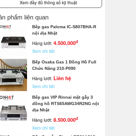
Xem đầy đủ thông số kỹ thuật
ản phẩm liên quan
Bếp gas Paloma IC-S807BHA-R
nội địa Nhật
đ
4.500.000
Hàng lướt:
Xem chi tiết
Bếp Osaka Gas 1 Đồng Hồ Full
Chức Năng 210-P090
Liên hệ
Hàng lướt:
Xem chi tiết
Bếp gas VIP Rinnai mặt gẫy 3
đồng hồ RTS65AWG34R2NG nội
địa Nhật
đ
8.500.000
Hàng lướt:
Xem chi tiết