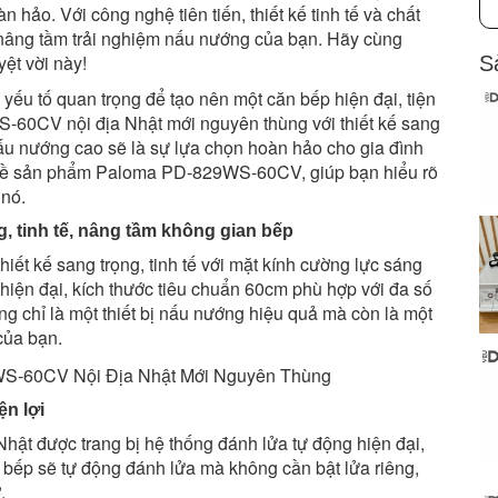
 hảo. Với công nghệ tiên tiến, thiết kế tinh tế và chất
ng tầm trải nghiệm nấu nướng của bạn. Hãy cùng
ệt vời này!
S
yếu tố quan trọng để tạo nên một căn bếp hiện đại, tiện
60CV nội địa Nhật mới nguyên thùng với thiết kế sang
 nấu nướng cao sẽ là sự lựa chọn hoàn hảo cho gia đình
iết về sản phẩm Paloma PD-829WS-60CV, giúp bạn hiểu rõ
 nó.
 tinh tế, nâng tầm không gian bếp
 kế sang trọng, tinh tế với mặt kính cường lực sáng
 hiện đại, kích thước tiêu chuẩn 60cm phù hợp với đa số
hỉ là một thiết bị nấu nướng hiệu quả mà còn là một
của bạn.
ện lợi
t được trang bị hệ thống đánh lửa tự động hiện đại,
 bếp sẽ tự động đánh lửa mà không cần bật lửa riêng,
.