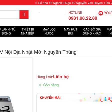
Số nhà 18 Ngách 2 Ngõ 10 Nguyễn Văn Huyên, Cầu Giấ
.
HOTLINE
YOU
0981.88.22.88
Ủ LẠNH- TỦ
THIẾT BỊ
MÁY LỌC
MÁY HÚT
CÁC ĐỒ GIA
MÁY
ĐÔNG
NHÀ BẾP
NƯỚC
BỤI
DỤNG KHÁC
N
 Nội Địa Nhật Mới Nguyên Thùng
Liên hệ
Hàng lướt:
Còn hàng