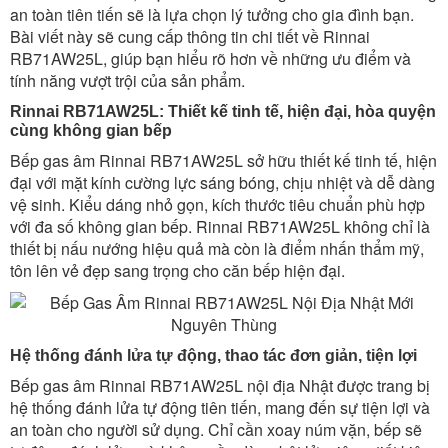
an toàn tiên tiến sẽ là lựa chọn lý tưởng cho gia đình bạn.
Bài viết này sẽ cung cấp thông tin chi tiết về Rinnai
RB71AW25L, giúp bạn hiểu rõ hơn về những ưu điểm và
tính năng vượt trội của sản phẩm.
Rinnai RB71AW25L: Thiết kế tinh tế, hiện đại, hòa quyện
cùng không gian bếp
Bếp gas âm Rinnai RB71AW25L sở hữu thiết kế tinh tế, hiện
đại với mặt kính cường lực sáng bóng, chịu nhiệt và dễ dàng
vệ sinh. Kiểu dáng nhỏ gọn, kích thước tiêu chuẩn phù hợp
với đa số không gian bếp. Rinnai RB71AW25L không chỉ là
thiết bị nấu nướng hiệu quả mà còn là điểm nhấn thẩm mỹ,
tôn lên vẻ đẹp sang trọng cho căn bếp hiện đại.
Hệ thống đánh lửa tự động, thao tác đơn giản, tiện lợi
Bếp gas âm Rinnai RB71AW25L nội địa Nhật được trang bị
hệ thống đánh lửa tự động tiên tiến, mang đến sự tiện lợi và
an toàn cho người sử dụng. Chỉ cần xoay núm vặn, bếp sẽ