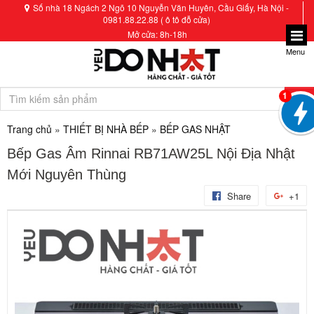
Số nhà 18 Ngách 2 Ngõ 10 Nguyễn Văn Huyên, Cầu Giấy, Hà Nội -
0981.88.22.88 ( ô tô đỗ cửa)
Mở cửa: 8h-18h
Menu
1
Trang chủ
»
THIẾT BỊ NHÀ BẾP
»
BẾP GAS NHẬT
Bếp Gas Âm Rinnai RB71AW25L Nội Địa Nhật
Mới Nguyên Thùng
Share
+1