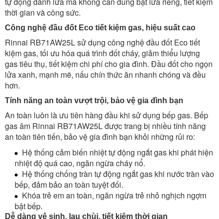
tự động đánh lửa mà không cần dùng bật lửa riêng, tiết kiệm
thời gian và công sức.
Công nghệ đầu đốt Eco tiết kiệm gas, hiệu suất cao
Rinnai RB71AW25L sử dụng công nghệ đầu đốt Eco tiết
kiệm gas, tối ưu hóa quá trình đốt cháy, giảm thiểu lượng
gas tiêu thụ, tiết kiệm chi phí cho gia đình. Đầu đốt cho ngọn
lửa xanh, mạnh mẽ, nấu chín thức ăn nhanh chóng và đều
hơn.
Tính năng an toàn vượt trội, bảo vệ gia đình bạn
An toàn luôn là ưu tiên hàng đầu khi sử dụng bếp gas. Bếp
gas âm Rinnai RB71AW25L được trang bị nhiều tính năng
an toàn tiên tiến, bảo vệ gia đình bạn khỏi những rủi ro:
Hệ thống cảm biến nhiệt tự động ngắt gas khi phát hiện
nhiệt độ quá cao, ngăn ngừa cháy nổ.
Hệ thống chống tràn tự động ngắt gas khi nước tràn vào
bếp, đảm bảo an toàn tuyệt đối.
Khóa trẻ em an toàn, ngăn ngừa trẻ nhỏ nghịch ngợm
bật bếp.
Dễ dàng vệ sinh, lau chùi, tiết kiệm thời gian