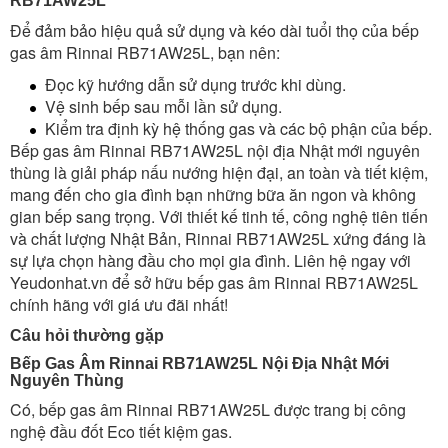
RB71AW25L
Để đảm bảo hiệu quả sử dụng và kéo dài tuổi thọ của bếp
gas âm Rinnai RB71AW25L, bạn nên:
Đọc kỹ hướng dẫn sử dụng trước khi dùng.
Vệ sinh bếp sau mỗi lần sử dụng.
Kiểm tra định kỳ hệ thống gas và các bộ phận của bếp.
Bếp gas âm Rinnai RB71AW25L nội địa Nhật mới nguyên
thùng là giải pháp nấu nướng hiện đại, an toàn và tiết kiệm,
mang đến cho gia đình bạn những bữa ăn ngon và không
gian bếp sang trọng. Với thiết kế tinh tế, công nghệ tiên tiến
và chất lượng Nhật Bản, Rinnai RB71AW25L xứng đáng là
sự lựa chọn hàng đầu cho mọi gia đình. Liên hệ ngay với
Yeudonhat.vn để sở hữu bếp gas âm Rinnai RB71AW25L
chính hãng với giá ưu đãi nhất!
Câu hỏi thường gặp
Bếp Gas Âm Rinnai RB71AW25L Nội Địa Nhật Mới
Nguyên Thùng
Có, bếp gas âm Rinnai RB71AW25L được trang bị công
nghệ đầu đốt Eco tiết kiệm gas.