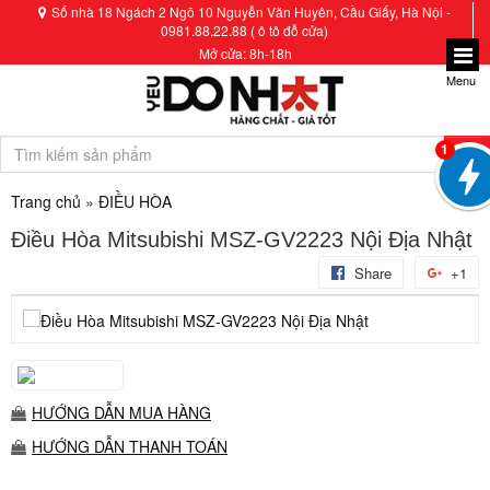
Số nhà 18 Ngách 2 Ngõ 10 Nguyễn Văn Huyên, Cầu Giấy, Hà Nội -
0981.88.22.88 ( ô tô đỗ cửa)
Mở cửa: 8h-18h
Menu
1
Trang chủ
»
ĐIỀU HÒA
Điều Hòa Mitsubishi MSZ-GV2223 Nội Địa Nhật
Share
+1
HƯỚNG DẪN MUA HÀNG
HƯỚNG DẪN THANH TOÁN