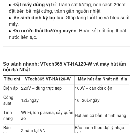
Đặt máy đúng vị trí
: Tránh sát tường, nên cách 20cm;
đặt trên bề mặt cứng, tránh gần nguồn nhiệt.
Vệ sinh định kỳ bộ lọc
: Giúp tăng tuổi thọ và hiệu suất
máy.
Đổ nước thải thường xuyên
: Hoặc kết nối ống thoát
nước liên tục.
So sánh nhanh: VTech365 VT-HA120-W và máy hút ẩm
nội địa Nhật
Tiêu chí
VTech365 VT-HA120-W
Máy hút ẩm Nhật nội địa
Điện áp
220V – dùng trực tiếp
100V – cần đổi điện
Công
12L/ngày
16–20L/ngày
suất
Tính
Wi-Fi, ion plasma, sấy quần
Hút ẩm cơ bản, ít tính năng
năng
áo
Bảo
Bảo hành theo đại lý nhập
2 năm tại VN