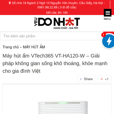
Số nhà 18 Ngách 2 Ngõ 10 Nguyễn Văn Huyên, Cầu Giấy, Hà Nội -
0981.88.22.88 ( ô tô đỗ cửa)
Mở cửa: 8h-18h
Menu
1
Trang chủ
»
MÁY HÚT ẨM
Máy hút ẩm VTech365 VT-HA120-W – Giải
pháp không gian sống khô thoáng, khỏe mạnh
cho gia đình Việt
Share
+1