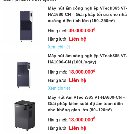
Máy hút ẩm công nghiệp VTech365 VT-
HA1680-CN – Giải pháp tối ưu cho nhà
xưởng diện tích lớn (150–250m²)
đ
39.000.000
Hàng mới:
Liên hệ
Hàng lướt:
Xem chi tiết
Máy hút ẩm công nghiệp VTech365 VT-
HA1000-CN (100L/ngày)
đ
18.000.000
Hàng mới:
Liên hệ
Hàng lướt:
Xem chi tiết
Máy Hút Ẩm VTech365 VT-HA600-CN –
Giải pháp kiểm soát độ ẩm toàn diện
cho không gian lớn (90–120m²)
đ
13.000.000
Hàng mới:
Liên hệ
Hàng lướt: