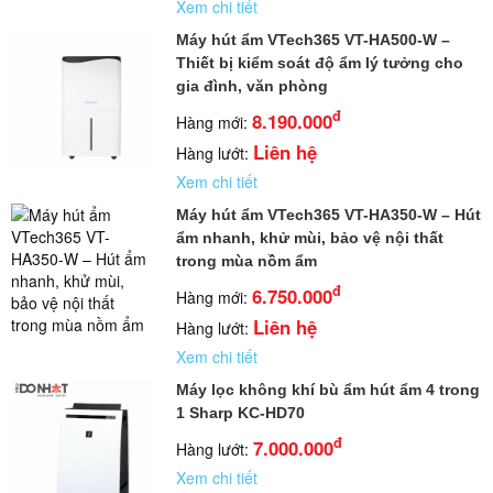
Xem chi tiết
Máy hút ẩm VTech365 VT-HA500-W –
Thiết bị kiểm soát độ ẩm lý tưởng cho
gia đình, văn phòng
đ
8.190.000
Hàng mới:
Liên hệ
Hàng lướt:
Xem chi tiết
Máy hút ẩm VTech365 VT-HA350-W – Hút
ẩm nhanh, khử mùi, bảo vệ nội thất
trong mùa nồm ẩm
đ
6.750.000
Hàng mới:
Liên hệ
Hàng lướt:
Xem chi tiết
Máy lọc không khí bù ẩm hút ẩm 4 trong
1 Sharp KC-HD70
đ
7.000.000
Hàng lướt:
Xem chi tiết