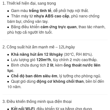
1. Thiết kế hiện đại, sang trọng
Gam màu
trắng tinh tế
, dễ phối hợp nội thất.
Thân máy từ
nhựa ABS cao cấp
, phủ nano chống
bám bụi, chống vân tay.
Bảng điều khiển
cảm ứng trực quan
, thao tác nhanh,
phù hợp cả người lớn tuổi.
2. Công suất hút ẩm mạnh mẽ – 12L/ngày
Khả năng hút ẩm 12 lít/ngày
(30°C, RH 80%).
Lưu lượng gió
120m³/h
, tùy chỉnh 2 mức cao/thấp.
Bình chứa dung tích
2 lít
, kèm
ống thoát nước liên
tục
.
Chế độ ban đêm siêu êm
, lý tưởng cho phòng ngủ.
Quạt gió dùng
động cơ không chổi than
, bền bỉ đến
10 năm.
3. Điều khiển thông minh qua điện thoại
Kết nối Wi-Fi
, điều khiển từ xa bằng ứng dụng.