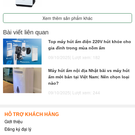
Xem thêm sản phẩm khác
Bài viết liên quan
Top máy hút ẩm điện 220V hút khỏe cho
gia đình trong mùa nồm ẩm
09/10/2025| Lượt xem: 182
Máy hút ẩm nội địa Nhật bãi vs máy hút
ẩm mới bán tại Việt Nam: Nên chọn loại
nào?
09/10/2025| Lượt xem: 244
HỖ TRỢ KHÁCH HÀNG
Giới thiệu
Đăng ký đại lý