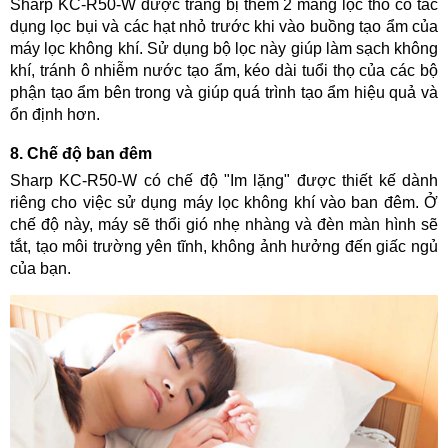
Sharp KC-R50-W được trang bị thêm 2 màng lọc thô có tác
dụng lọc bụi và các hạt nhỏ trước khi vào buồng tạo ẩm của
máy lọc không khí. Sử dụng bộ lọc này giúp làm sạch không
khí, tránh ô nhiễm nước tạo ẩm, kéo dài tuổi thọ của các bộ
phận tạo ẩm bên trong và giúp quá trình tạo ẩm hiệu quả và
ổn định hơn.
8. Chế độ ban đêm
Sharp KC-R50-W có chế độ "Im lặng" được thiết kế dành
riêng cho việc sử dụng máy lọc không khí vào ban đêm. Ở
chế độ này, máy sẽ thổi gió nhẹ nhàng và đèn màn hình sẽ
tắt, tạo môi trường yên tĩnh, không
ảnh hưởng đến giấc ngủ
của bạn.