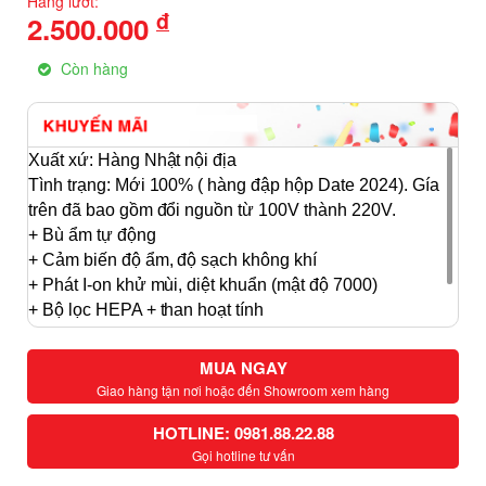
Hàng lướt:
đ
2.500.000
Còn hàng
Xuất xứ: Hàng Nhật nội địa
Tình trạng: Mới 100% ( hàng đập hộp Date 2024). Gía
trên đã bao gồm đổi nguồn từ 100V thành 220V.
+ Bù ẩm tự động
+ Cảm biến độ ẩm, độ sạch không khí
+ Phát I-on khử mùi, diệt khuẩn (mật độ 7000)
+ Bộ lọc HEPA + than hoạt tính
+ Bộ lọc thô + 3 tấm lọc sơ cấp
*Bảo hành 12 tháng
MUA NGAY
Giao hàng tận nơi hoặc đến Showroom xem hàng
HOTLINE: 0981.88.22.88
Gọi hotline tư vấn