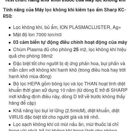
Tính năng của Máy lọc không khi kiêm tạo ẩm Sharp KC-
R50:
Lọc không khí, bủ ẩm, ION PLASMACLUSTER, Ag+
Mật độ Ion 7000 ion/m3
03 cảm biến tự động điều chỉnh hoạt động của máy
Chùm Plasma đủ cho phòng
25
m2, lọc không khí hiệu
quả cho phòng 38m2
Đặc biệt tốt cho người bị dị ứng phấn hoa, bụi phấn và
mẫn cảm với không khí hanh khô (trong điều hoà hay trời
hanh khô mùa đông)
Bộ lọc HEPA gồm bông lọc và lọc THAN hoạt tính diệt
khuẩn thời gian sử dụng 10 năm (từ dòng E trở đi SHARP
mới khẳng định điều này, dòng D trở về trước không thấy
hãng để cập)
Khả năng lọc bụi lơ lửng (2.5micM), diệt khuẩn, diệt
VIRUS đặc biệt tốt cho người già và trẻ nhỏ.
Lọc sạch không khí có mùi nấu ăn, mùi thuốc lá chỉ
trong vài phút, trả lại không khí trong lành cho phòng