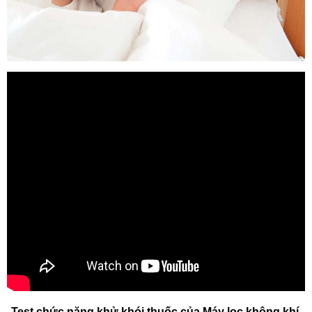
Test chức năng khử khói thuốc của Máy lọc không khí