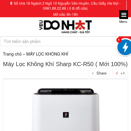
Số nhà 18 Ngách 2 Ngõ 10 Nguyễn Văn Huyên, Cầu Giấy, Hà Nội -
0981.88.22.88 ( ô tô đỗ cửa)
Mở cửa: 8h-18h
Menu
1
Trang chủ
»
MÁY LỌC KHÔNG KHÍ
Máy Lọc Không Khí Sharp KC-R50 ( Mới 100%)
Share
+1