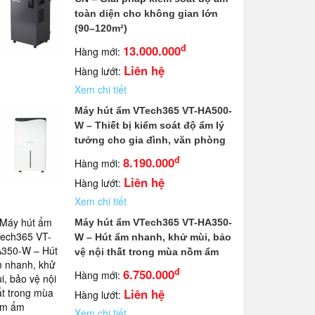
toàn diện cho không gian lớn
(90–120m²)
đ
13.000.000
Hàng mới:
Liên hệ
Hàng lướt:
Xem chi tiết
Máy hút ẩm VTech365 VT-HA500-
W – Thiết bị kiểm soát độ ẩm lý
tưởng cho gia đình, văn phòng
đ
8.190.000
Hàng mới:
Liên hệ
Hàng lướt:
Xem chi tiết
Máy hút ẩm VTech365 VT-HA350-
W – Hút ẩm nhanh, khử mùi, bảo
vệ nội thất trong mùa nồm ẩm
đ
6.750.000
Hàng mới:
Liên hệ
Hàng lướt:
Xem chi tiết