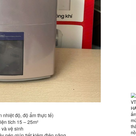
 nhiệt độ, độ ẩm thực tế)
iện tích 15 – 25m²
 và vệ sinh
 nén giúp tiết kiệm điện năng