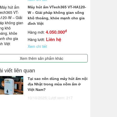
Máy hút ẩm VTech365 VT-HA120-
W – Giải pháp không gian sống
khô thoáng, khỏe mạnh cho gia
đình Việt
đ
4.050.000
Hàng mới:
Liên hệ
Hàng lướt:
Xem chi tiết
Xem thêm sản phẩm khác
i viết liên quan
Tại sao nên dùng máy hút ẩm nội
địa Nhật trong mùa nồm ẩm ở
Việt Nam?
10/10/2025| Lượt xem: 217