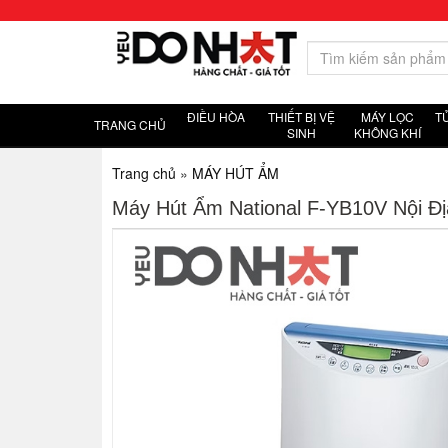
ĐIỀU HÒA
THIẾT BỊ VỆ
MÁY LỌC
T
TRANG CHỦ
SINH
KHÔNG KHÍ
Trang chủ
»
MÁY HÚT ẨM
Máy Hút Ẩm National F-YB10V Nội Đị