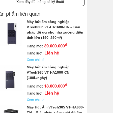
Xem đầy đủ thông số kỹ thuật
ản phẩm liên quan
Máy hút ẩm công nghiệp
VTech365 VT-HA1680-CN – Giải
pháp tối ưu cho nhà xưởng diện
tích lớn (150–250m²)
đ
39.000.000
Hàng mới:
Liên hệ
Hàng lướt:
Xem chi tiết
Máy hút ẩm công nghiệp
VTech365 VT-HA1000-CN
(100L/ngày)
đ
18.000.000
Hàng mới:
Liên hệ
Hàng lướt:
Xem chi tiết
Máy Hút Ẩm VTech365 VT-HA600-
CN – Giải pháp kiểm soát độ ẩm