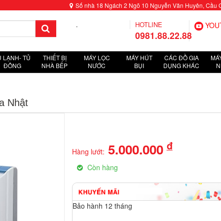
Số nhà 18 Ngách 2 Ngõ 10 Nguyễn Văn Huyên, Cầu Giấ
.
HOTLINE
YOU
0981.88.22.88
Ủ LẠNH- TỦ
THIẾT BỊ
MÁY LỌC
MÁY HÚT
CÁC ĐỒ GIA
MÁY
ĐÔNG
NHÀ BẾP
NƯỚC
BỤI
DỤNG KHÁC
N
a Nhật
đ
5.000.000
Hàng lướt:
Còn hàng
Bảo hành 12 tháng