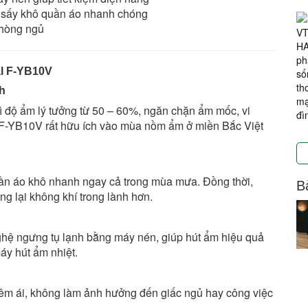
í, sấy khô quần áo nhanh chóng
phòng ngủ
al F-YB10V
h
ì độ ẩm lý tưởng từ 50 – 60%, ngăn chặn ẩm mốc, vi
 F-YB10V rất hữu ích vào mùa nồm ẩm ở miền Bắc Việt
uần áo khô nhanh ngay cả trong mùa mưa. Đồng thời,
Bà
g lại không khí trong lành hơn.
hệ ngưng tụ lạnh bằng máy nén, giúp hút ẩm hiệu quả
áy hút ẩm nhiệt.
 êm ái, không làm ảnh hưởng đến giấc ngủ hay công việc