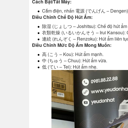
Cách Bật/Tắt Máy:
Cắm điện, nhấn 電源 (でんげん – Dengen) để
Điều Chỉnh Chế Độ Hút Ẩm:
除湿 (じょしつ – Joshitsu): Chế độ hút ẩm 
衣類乾燥 (いるいかんそう – Irui Kansou): Chế
連続 (れんぞく – Renzoku): Hút ẩm liên tục
Điều Chỉnh Mức Độ Ẩm Mong Muốn:
高 (こう – Kou): Hút ẩm mạnh.
中 (ちゅう – Chuu): Hút ẩm vừa.
低 (てい – Tei): Hút ẩm nhẹ.