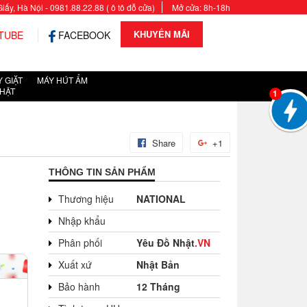
y, Hà Nội - 0981.88.22.88 ( ô tô đỗ cửa)
Mở cửa: 8h-18h
KHUYẾN MÃI
TUBE
FACEBOOK
 GIẶT
MÁY HÚT ẨM
HẬT
1
Share
+1
THÔNG TIN SẢN PHẨM
Thương hiệu
NATIONAL
Nhập khẩu
Phân phối
Yêu Đồ Nhật
.VN
Xuất xứ
Nhật Bản
Bảo hành
12 Tháng