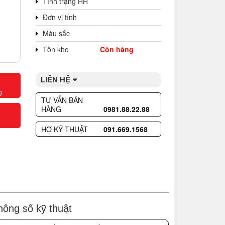
Tình trạng HH
Đơn vị tính
Màu sắc
Tồn kho
Còn hàng
LIÊN HỆ
g
TƯ VẤN BÁN
HÀNG
0981.88.22.88
HỢ KỸ THUẬT
091.669.1568
hông số kỹ thuật