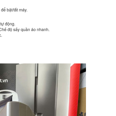
 bật/tắt máy.
tự động.
 độ sấy quần áo nhanh.
.