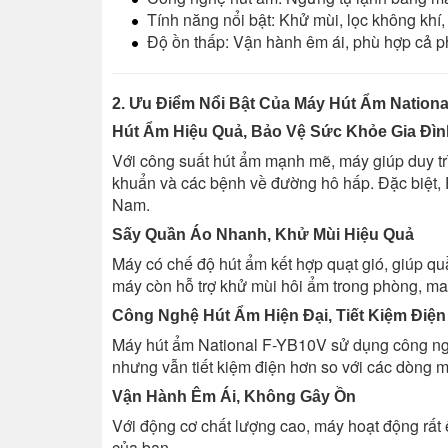
Tính năng nổi bật: Khử mùi, lọc không kh
Độ ồn thấp: Vận hành êm ái, phù hợp cả 
2. Ưu Điểm Nổi Bật Của Máy Hút Ẩm Nation
Hút Ẩm Hiệu Quả, Bảo Vệ Sức Khỏe Gia Đìn
Với công suất hút ẩm mạnh mẽ, máy giúp duy tr
khuẩn và các bệnh về đường hô hấp. Đặc biệt,
Nam.
Sấy Quần Áo Nhanh, Khử Mùi Hiệu Quả
Máy có chế độ hút ẩm kết hợp quạt gió, giúp q
máy còn hỗ trợ khử mùi hôi ẩm trong phòng, man
Công Nghệ Hút Ẩm Hiện Đại, Tiết Kiệm Điện
Máy hút ẩm National F-YB10V sử dụng công ng
nhưng vẫn tiết kiệm điện hơn so với các dòng m
Vận Hành Êm Ái, Không Gây Ồn
Với động cơ chất lượng cao, máy hoạt động rất
của bạn.