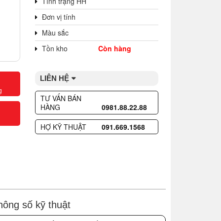
Tình trạng HH
Đơn vị tính
Màu sắc
Tồn kho
Còn hàng
LIÊN HỆ
g
TƯ VẤN BÁN
HÀNG
0981.88.22.88
HỢ KỸ THUẬT
091.669.1568
hông số kỹ thuật