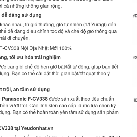
ới cả những không gian rộng.
i, dễ dàng sử dụng
khác nhau, từ gió thường, gió tự nhiên (1/f Yuragi) đến
thể dễ dàng điều chỉnh tốc độ và chế độ gió thông qua
hải di chuyển.
ng, tối ưu hóa trải nghiệm
ợc trang bị chế độ hẹn giờ bật/tắt tự động, giúp bạn tiết
ng. Bạn có thể cài đặt thời gian bật/tắt quạt theo ý
 trội, an tâm sử dụng
y Panasonic F-CV338
được sản xuất theo tiêu chuẩn
ền vượt trội. Các linh kiện cao cấp, được lựa chọn kỹ
 dụng. Bạn có thể hoàn toàn yên tâm sử dụng sản phẩm
CV338 tại Yeudonhat.vn