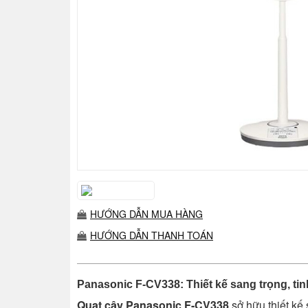
HƯỚNG DẪN MUA HÀNG
HƯỚNG DẪN THANH TOÁN
Panasonic F-CV338: Thiết kế sang trọng, tin
Quạt cây Panasonic F-CV338
sở hữu thiết kế 