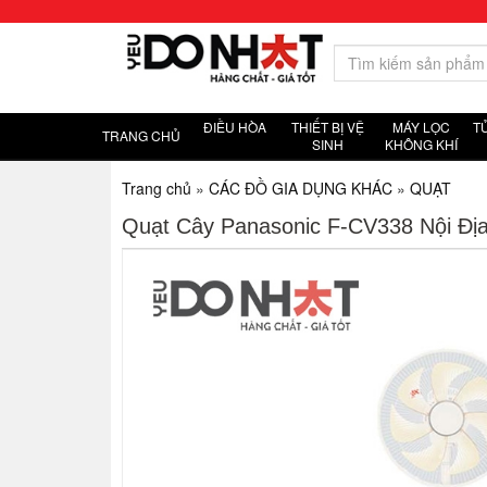
ĐIỀU HÒA
THIẾT BỊ VỆ
MÁY LỌC
T
TRANG CHỦ
SINH
KHÔNG KHÍ
Trang chủ
»
CÁC ĐỒ GIA DỤNG KHÁC
»
QUẠT
Quạt Cây Panasonic F-CV338 Nội Đị