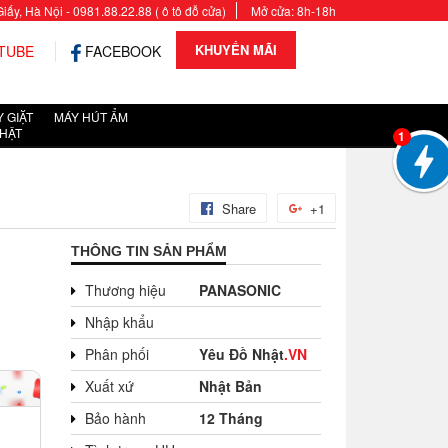
y, Hà Nội - 0981.88.22.88 ( ô tô đỗ cửa)
Mở cửa: 8h-18h
KHUYẾN MÃI
TUBE
FACEBOOK
 GIẶT
MÁY HÚT ẨM
HẬT
1
Share
+1
THÔNG TIN SẢN PHẨM
Thương hiệu
PANASONIC
Nhập khẩu
Phân phối
Yêu Đồ Nhật
.VN
Xuất xứ
Nhật Bản
Bảo hành
12 Tháng