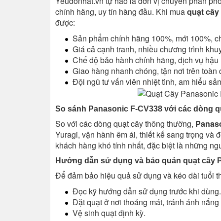
Yeudonhat.vn tự hào là đơn vị chuyên phân phố
chính hãng, uy tín hàng đầu. Khi mua
quạt cây
được:
Sản phẩm chính hãng 100%, mới 100%, ch
Giá cả cạnh tranh, nhiều chương trình khu
Chế độ bảo hành chính hãng, dịch vụ hậu 
Giao hàng nhanh chóng, tận nơi trên toàn 
Đội ngũ tư vấn viên nhiệt tình, am hiểu sả
So sánh Panasonic F-CV338 với các dòng q
So với các dòng quạt cây thông thường,
Panaso
Yuragi, vận hành êm ái, thiết kế sang trọng và 
khách hàng khó tính nhất, đặc biệt là những ngư
Hướng dẫn sử dụng và bảo quản quạt cây 
Để đảm bảo hiệu quả sử dụng và kéo dài tuổi 
Đọc kỹ hướng dẫn sử dụng trước khi dùng.
Đặt quạt ở nơi thoáng mát, tránh ánh nắng t
Vệ sinh quạt định kỳ.