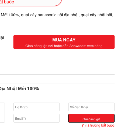
bắt buộc
t Mới 100%
,
quạt cây panasonic nội địa nhật
,
quạt cây nhật bãi
,
ội
MUA NGAY
Giao hàng tận nơi hoặc đến Showroom xem hàng
Địa Nhật Mới 100%
Gửi đánh giá
(*) là trường bắt buộc