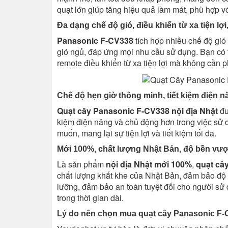
quạt lớn giúp tăng hiệu quả làm mát, phù hợp v
Đa dạng chế độ gió, điều khiển từ xa tiện lợ
Panasonic F-CV338
tích hợp nhiều chế độ gió 
gió ngủ, đáp ứng mọi nhu cầu sử dụng. Bạn có 
remote điều khiển từ xa tiện lợi mà không cần p
Chế độ hẹn giờ thông minh, tiết kiệm điện nă
Quạt cây Panasonic F-CV338 nội địa Nhật
đư
kiệm điện năng và chủ động hơn trong việc sử dụ
muốn, mang lại sự tiện lợi và tiết kiệm tối đa.
Mới 100%, chất lượng Nhật Bản, độ bền vượt
Là sản phẩm
nội địa Nhật mới 100%
,
quạt câ
chất lượng khắt khe của Nhật Bản, đảm bảo độ b
lưỡng, đảm bảo an toàn tuyệt đối cho người sử
trong thời gian dài.
Lý do nên chọn mua quạt cây Panasonic F-