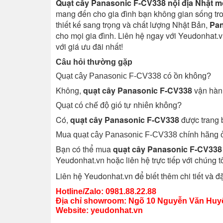
Quạt cây Panasonic F-CV338 nội địa Nhật 
mang đến cho gia đình bạn không gian sống tron
thiết kế sang trọng và chất lượng Nhật Bản,
Pan
cho mọi gia đình. Liên hệ ngay với Yeudonhat.
với giá ưu đãi nhất!
Câu hỏi thường gặp
Quạt cây Panasonic F-CV338 có ồn không?
Không,
quạt cây Panasonic F-CV338
vận hành
Quạt có chế độ gió tự nhiên không?
Có,
quạt cây Panasonic F-CV338
được trang b
Mua quạt cây Panasonic F-CV338 chính hãng 
Bạn có thể mua
quạt cây Panasonic F-CV338 
Yeudonhat.vn hoặc liên hệ trực tiếp với chúng t
Liên hệ Yeudonhat.vn để biết thêm chi tiết và đ
Hotline/Zalo: 0981.88.22.88
Địa chỉ showroom: Ngõ 10 Nguyễn Văn Huyê
Website:
yeudonhat.vn