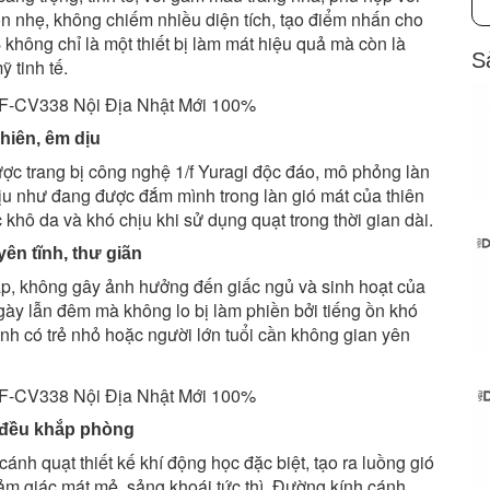
ọn nhẹ, không chiếm nhiều diện tích, tạo điểm nhấn cho
8
không chỉ là một thiết bị làm mát hiệu quả mà còn là
S
ỹ tinh tế.
hiên, êm dịu
ợc trang bị công nghệ 1/f Yuragi độc đáo, mô phỏng làn
ịu như đang được đắm mình trong làn gió mát của thiên
khô da và khó chịu khi sử dụng quạt trong thời gian dài.
yên tĩnh, thư giãn
ấp, không gây ảnh hưởng đến giấc ngủ và sinh hoạt của
gày lẫn đêm mà không lo bị làm phiền bởi tiếng ồn khó
đình có trẻ nhỏ hoặc người lớn tuổi cần không gian yên
a đều khắp phòng
cánh quạt thiết kế khí động học đặc biệt, tạo ra luồng gió
m giác mát mẻ, sảng khoái tức thì. Đường kính cánh