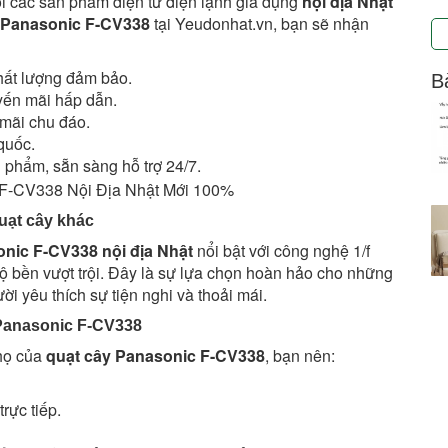
i các sản phẩm điện tử điện lạnh gia dụng
nội địa Nhật
 Panasonic F-CV338
tại Yeudonhat.vn, bạn sẽ nhận
ất lượng đảm bảo.
Bà
yến mãi hấp dẫn.
mãi chu đáo.
quốc.
n phẩm, sẵn sàng hỗ trợ 24/7.
uạt cây khác
nic F-CV338 nội địa Nhật
nổi bật với công nghệ 1/f
độ bền vượt trội. Đây là sự lựa chọn hoàn hảo cho những
ời yêu thích sự tiện nghi và thoải mái.
Panasonic F-CV338
thọ của
quạt cây Panasonic F-CV338
, bạn nên:
rực tiếp.