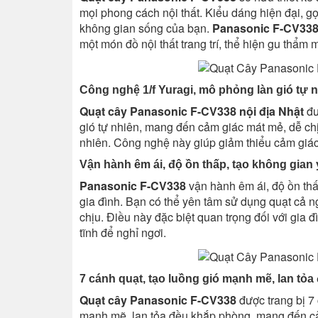
mọi phong cách nội thất. Kiểu dáng hiện đại, g
không gian sống của bạn.
Panasonic F-CV33
một món đồ nội thất trang trí, thể hiện gu thẩm m
Công nghệ 1/f Yuragi, mô phỏng làn gió tự n
Quạt cây Panasonic F-CV338 nội địa Nhật
đư
gió tự nhiên, mang đến cảm giác mát mẻ, dễ ch
nhiên. Công nghệ này giúp giảm thiểu cảm giác 
Vận hành êm ái, độ ồn thấp, tạo không gian 
Panasonic F-CV338
vận hành êm ái, độ ồn th
gia đình. Bạn có thể yên tâm sử dụng quạt cả n
chịu. Điều này đặc biệt quan trọng đối với gia 
tĩnh để nghỉ ngơi.
7 cánh quạt, tạo luồng gió mạnh mẽ, lan tỏ
Quạt cây Panasonic F-CV338
được trang bị 7 
mạnh mẽ, lan tỏa đều khắp phòng, mang đến cả