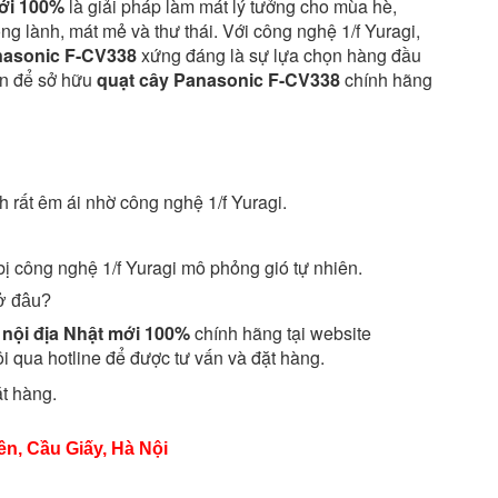
mới 100%
là giải pháp làm mát lý tưởng cho mùa hè,
g lành, mát mẻ và thư thái. Với công nghệ 1/f Yuragi,
asonic F-CV338
xứng đáng là sự lựa chọn hàng đầu
vn để sở hữu
quạt cây Panasonic F-CV338
chính hãng
 rất êm ái nhờ công nghệ 1/f Yuragi.
ị công nghệ 1/f Yuragi mô phỏng gió tự nhiên.
ở đâu?
nội địa Nhật mới 100%
chính hãng tại website
ôi qua hotline để được tư vấn và đặt hàng.
ặt hàng.
n, Cầu Giấy, Hà Nội