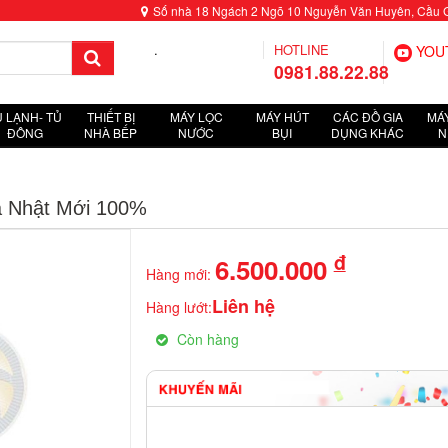
Số nhà 18 Ngách 2 Ngõ 10 Nguyễn Văn Huyên, Cầu Giấ
.
HOTLINE
YOU
0981.88.22.88
Ủ LẠNH- TỦ
THIẾT BỊ
MÁY LỌC
MÁY HÚT
CÁC ĐỒ GIA
MÁY
ĐÔNG
NHÀ BẾP
NƯỚC
BỤI
DỤNG KHÁC
N
a Nhật Mới 100%
đ
6.500.000
Hàng mới:
Liên hệ
Hàng lướt:
Còn hàng