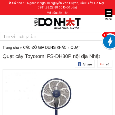
Số nhà 18 Ngách 2 Ngõ 10 Nguyễn Văn Huyên, Cầu Giấy, Hà Nội -
0981.88.22.88 ( ô tô đỗ cửa)
Mở cửa: 8h-18h
Menu
1
Trang chủ
»
CÁC ĐỒ GIA DỤNG KHÁC
»
QUẠT
Quạt cây Toyotomi FS-DH30P nội địa Nhật
Share
+1