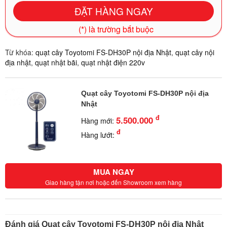
(*) là trường bắt buộc
Từ khóa:
quạt cây Toyotomi FS-DH30P nội địa Nhật
,
quạt cây nội
địa nhật
,
quạt nhật bãi
,
quạt nhật điện 220v
Quạt cây Toyotomi FS-DH30P nội địa
Nhật
đ
5.500.000
Hàng mới:
đ
Hàng lướt:
MUA NGAY
Giao hàng tận nơi hoặc đến Showroom xem hàng
Đánh giá Quạt cây Toyotomi FS-DH30P nội địa Nhật